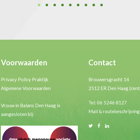
Voorwaarden
Contact
Privacy Policy Praktijk
Brouwersgracht 14
Algemene Voorwaarden
2512 ER Den Haag (cent
Tel: 06 5246 8127
Vrouw in Balans Den Haag is
Mail & routebeschrijving
aangesloten bij: