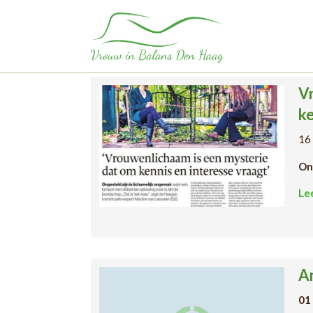
Category:
Artikel
Home
Artikel
Vr
ke
16
Ong
Le
A
01