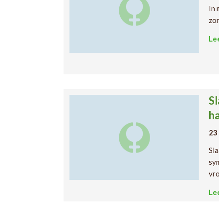
In 
zon
Le
Sl
h
23
Sla
sym
vro
Le