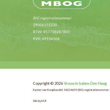
BIG registratienummer:
29006155230
BTW: 857758287B01
KVK: 69156506
Copyright © 2026
Vrouw in balans Den Haag
Kamer van Koophandel: 54234670 | BIG registratienummer: 
Site by M.R