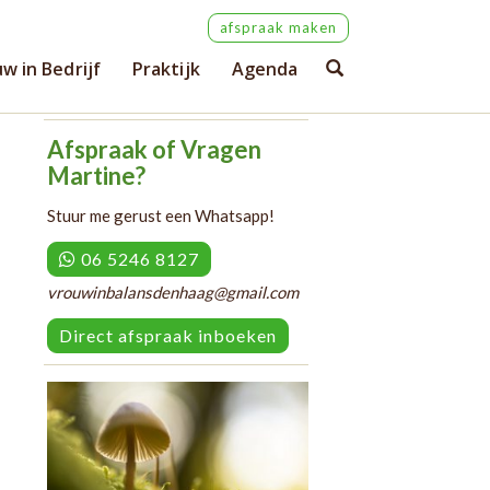
afspraak maken
w in Bedrijf
Praktijk
Agenda
Afspraak of Vragen
Martine?
Stuur me gerust een Whatsapp!
06 5246 8127
vrouwinbalansdenhaag@gmail.com
Direct afspraak inboeken