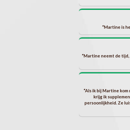
unnen als ik dat zou willen. Bovendien is
echt bij haar met vragen en/of eventuele
. Sheila
“Martine is h
hormonale) inzichten
“Martine neemt de tijd, 
“Als ik bij Martine ko
krijg ik supplemen
persoonlijkheid. Ze lu