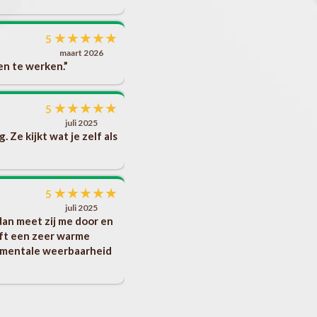
★
★
★
★
★
5
maart 2026
en te werken.”
★
★
★
★
★
5
juli 2025
 Ze kijkt wat je zelf als
★
★
★
★
★
5
juli 2025
dan meet zij me door en
eeft een zeer warme
ok mentale weerbaarheid