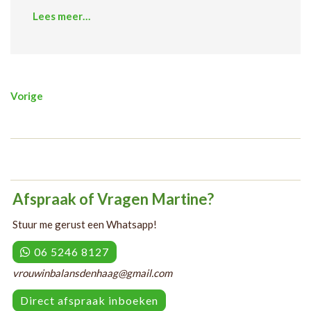
Lees meer…
Posts
Vorige
navigation
Afspraak of Vragen Martine?
Stuur me gerust een Whatsapp!
06 5246 8127
vrouwinbalansdenhaag@gmail.com
Direct afspraak inboeken