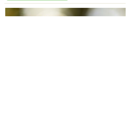
Was dit nuttig?
2
stemmen,
5.00
van 5