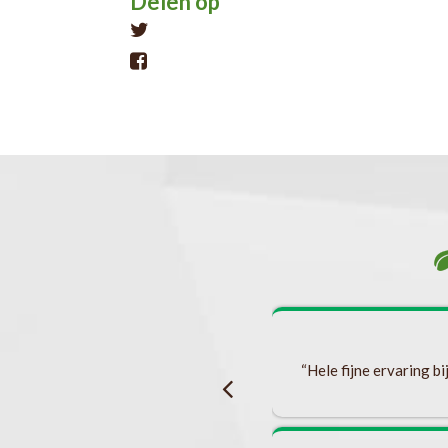
Delen op
Tweet
 ik de stap gemaakt om met een specialiste
een hormonale afwijking ervaar. En zo ben
k ben ontvangen in een open atmosfeer en
“Hele fijne ervaring b
ei was gek en zaken werden niet meteen
tine heeft met alles wat ik vertelde (en