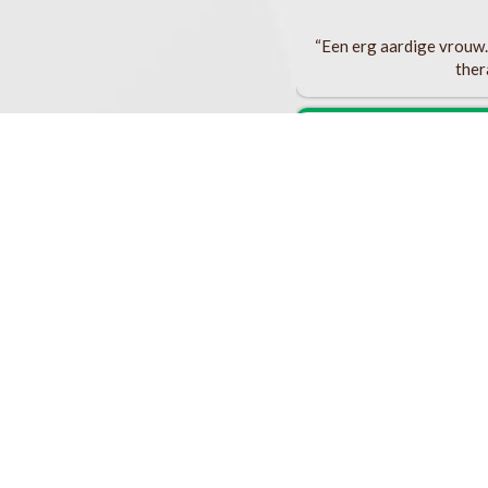
lijke aanpassingen die ik kon maken in
ijgen. Ik heb hierdoor zoveel inzichten
“Een erg aardige vrouw.J
af te weten. Martine heeft haar advies
ther
unnen als ik dat zou willen. Bovendien is
echt bij haar met vragen en/of eventuele
. Sheila
“Martine is
hormonale) inzichten
“Martine neemt de tijd, i
“Als ik bij Martine kom 
supplementen. Ik voel
luistert goed en heeft 