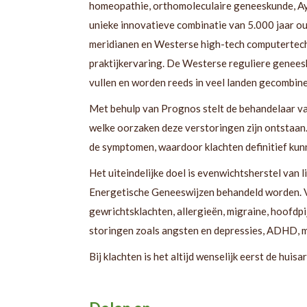
homeopathie, orthomoleculaire geneeskunde, Ayu
unieke innovatieve combinatie van 5.000 jaar o
meridianen en Westerse high-tech computertech
praktijkervaring. De Westerse reguliere genees
vullen en worden reeds in veel landen gecombin
Met behulp van Prognos stelt de behandelaar vas
welke oorzaken deze verstoringen zijn ontstaan
de symptomen, waardoor klachten definitief kun
Het uiteindelijke doel is evenwichtsherstel van l
Energetische Geneeswijzen behandeld worden. Ve
gewrichtsklachten, allergieën, migraine, hoofdp
storingen zoals angsten en depressies, ADHD, mu
Bij klachten is het altijd wenselijk eerst de huis