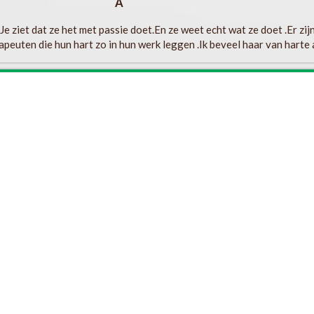
A
e ziet dat ze het met passie doet.En ze weet echt wat ze doet .Er zij
apeuten die hun hart zo in hun werk leggen .Ik beveel haar van harte a
Anoniem
 heel vriendelijk, geduldig en goed afgestemd. Prettig om mee samen
Anne
s invoelend en heeft veel kennis op alle vlakken van de overgang. Ze k
wil en past haar advies daarop aan.”
Lotte
met kwalen zoals vermoeidheid, uitslag, of hormonale disbalans dan mee
 me vrijwel altijd beter na enkele weken. Martine heeft een zeer war
een holistische werkwijze. Zo neemt zij ook mentale weerbaarheid mee
zou haar ten zeerste aanbevelen.”