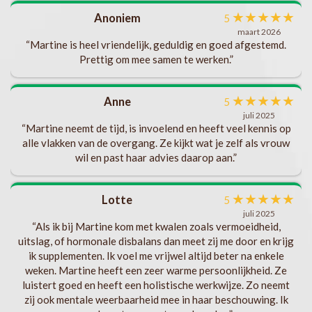
en.
★
★
★
★
★
Anoniem
5
maart 2026
“Martine is heel vriendelijk, geduldig en goed afgestemd.
te
Prettig om mee samen te werken.”
ft
ik
★
★
★
★
★
Anne
5
eel
juli 2025
“Martine neemt de tijd, is invoelend en heeft veel kennis op
gen
alle vlakken van de overgang. Ze kijkt wat je zelf als vrouw
wil en past haar advies daarop aan.”
★
★
★
★
★
Lotte
n
5
juli 2025
“Als ik bij Martine kom met kwalen zoals vermoeidheid,
uitslag, of hormonale disbalans dan meet zij me door en krijg
ik supplementen. Ik voel me vrijwel altijd beter na enkele
weken. Martine heeft een zeer warme persoonlijkheid. Ze
luistert goed en heeft een holistische werkwijze. Zo neemt
zij ook mentale weerbaarheid mee in haar beschouwing. Ik