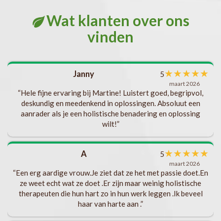
Wat klanten over ons
vinden
met
★
★
★
★
★
Janny
5
l
maart 2026
als
“Hele fijne ervaring bij Martine! Luistert goed, begripvol,
deskundig en meedenkend in oplossingen. Absoluut een
aanrader als je een holistische benadering en oplossing
t
wilt!”
ks
b
★
★
★
★
★
A
5
s
maart 2026
“Een erg aardige vrouw.Je ziet dat ze het met passie doet.En
.
ze weet echt wat ze doet .Er zijn maar weinig holistische
t
v
therapeuten die hun hart zo in hun werk leggen .Ik beveel
haar van harte aan .”
ng