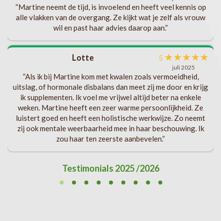
“Martine neemt de tijd, is invoelend en heeft veel kennis op
gen
alle vlakken van de overgang. Ze kijkt wat je zelf als vrouw
wil en past haar advies daarop aan.”
★
★
★
★
★
Lotte
n
5
juli 2025
“Als ik bij Martine kom met kwalen zoals vermoeidheid,
uitslag, of hormonale disbalans dan meet zij me door en krijg
ik supplementen. Ik voel me vrijwel altijd beter na enkele
weken. Martine heeft een zeer warme persoonlijkheid. Ze
luistert goed en heeft een holistische werkwijze. Zo neemt
zij ook mentale weerbaarheid mee in haar beschouwing. Ik
zou haar ten zeerste aanbevelen.”
Testimonials 2025 /2026