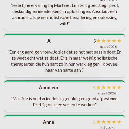
als
“Hele fijne ervaring bij Martine! Luistert goed, begripvol,
deskundig en meedenkend in oplossingen. Absoluut een
aanrader als je een holistische benadering en oplossing
t
wilt!”
ks
b
★
★
★
★
★
A
5
s
maart 2026
“Een erg aardige vrouw.Je ziet dat ze het met passie doet.En
.
ze weet echt wat ze doet .Er zijn maar weinig holistische
t
v
therapeuten die hun hart zo in hun werk leggen .Ik beveel
haar van harte aan .”
ng
en.
★
★
★
★
★
Anoniem
5
maart 2026
“Martine is heel vriendelijk, geduldig en goed afgestemd.
te
Prettig om mee samen te werken.”
ft
ik
★
★
★
★
★
Anne
5
eel
juli 2025