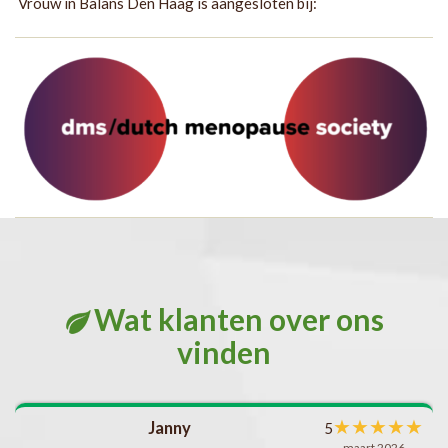
Vrouw in Balans Den Haag is aangesloten bij:
Wat klanten over ons
vinden
met
★
★
★
★
★
Janny
5
l
maart 2026