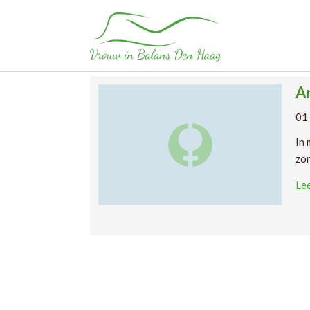
Tag:
Anticonceptie 
Home
Anticonceptie zonder hormonen
A
01
In 
zon
Le