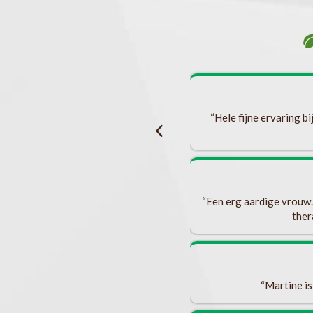
 ik de stap gemaakt om met een specialiste
een hormonale afwijking ervaar. En zo ben
k ben ontvangen in een open atmosfeer en
“Hele fijne ervaring b
ei was gek en zaken werden niet meteen
tine heeft met alles wat ik vertelde (en
lijke aanpassingen die ik kon maken in
ijgen. Ik heb hierdoor zoveel inzichten
“Een erg aardige vrouw.J
af te weten. Martine heeft haar advies
ther
unnen als ik dat zou willen. Bovendien is
echt bij haar met vragen en/of eventuele
. Sheila
“Martine is
hormonale) inzichten