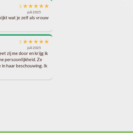
★
★
★
★
★
5
juli 2025
ijkt wat je zelf als vrouw
★
★
★
★
★
5
juli 2025
t zij me door en krijg ik
me persoonlijkheid. Ze
 in haar beschouwing. Ik