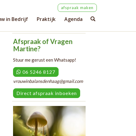
afspraak maken
w in Bedrijf
Praktijk
Agenda
Afspraak of Vragen
Martine?
Stuur me gerust een Whatsapp!
06 5246 8127
vrouwinbalansdenhaag@gmail.com
Direct afspraak inboeken