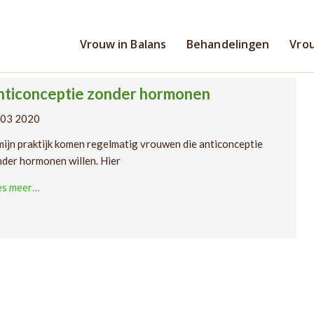
zonder hormonen
Vrouw in Balans
Behandelingen
Vrou
nticonceptie zonder hormonen
 03 2020
mijn praktijk komen regelmatig vrouwen die anticonceptie
der hormonen willen. Hier
es meer…