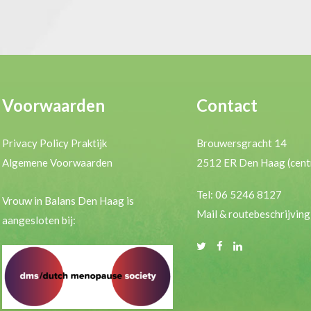
Voorwaarden
Contact
Privacy Policy Praktijk
Brouwersgracht 14
Algemene Voorwaarden
2512 ER Den Haag (cent
Tel: 06 5246 8127
Vrouw in Balans Den Haag is
Mail & routebeschrijving
aangesloten bij: