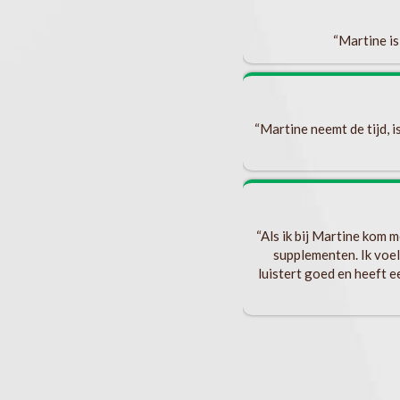
. Sheila
“Martine is
hormonale) inzichten
“Martine neemt de tijd, i
“Als ik bij Martine kom 
supplementen. Ik voel
luistert goed en heeft 