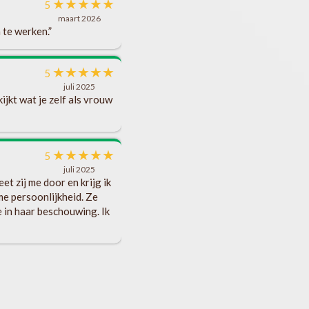
★
★
★
★
★
5
maart 2026
 te werken.”
★
★
★
★
★
5
juli 2025
ijkt wat je zelf als vrouw
★
★
★
★
★
5
juli 2025
t zij me door en krijg ik
me persoonlijkheid. Ze
 in haar beschouwing. Ik