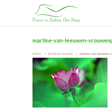
martine-van-leeuwen-vrouwenp
Home
Schrijf uw recentie
martine-van-leeuwen-v