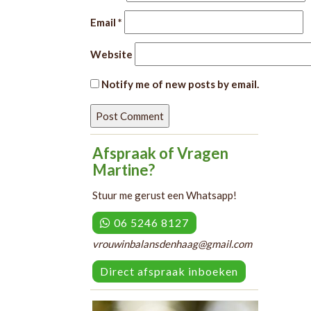
Email
*
Website
Notify me of new posts by email.
Afspraak of Vragen
Martine?
Stuur me gerust een Whatsapp!
06 5246 8127
vrouwinbalansdenhaag@gmail.com
Direct afspraak inboeken