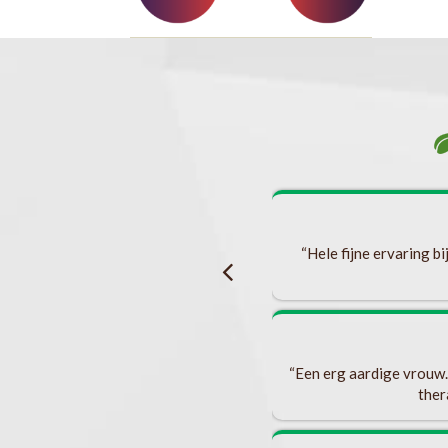
 ik de stap gemaakt om met een specialiste
een hormonale afwijking ervaar. En zo ben
k ben ontvangen in een open atmosfeer en
“Hele fijne ervaring b
ei was gek en zaken werden niet meteen
tine heeft met alles wat ik vertelde (en
lijke aanpassingen die ik kon maken in
ijgen. Ik heb hierdoor zoveel inzichten
“Een erg aardige vrouw.J
af te weten. Martine heeft haar advies
ther
unnen als ik dat zou willen. Bovendien is
echt bij haar met vragen en/of eventuele