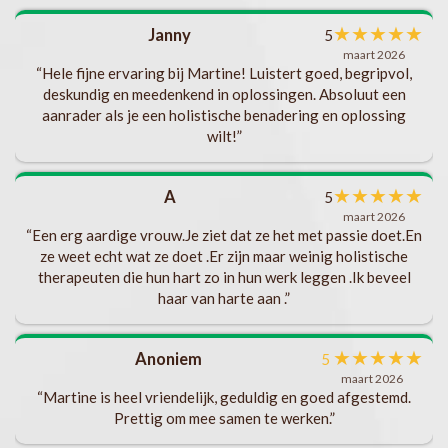
met
★
★
★
★
★
Janny
5
l
maart 2026
als
“Hele fijne ervaring bij Martine! Luistert goed, begripvol,
deskundig en meedenkend in oplossingen. Absoluut een
aanrader als je een holistische benadering en oplossing
t
wilt!”
ks
b
★
★
★
★
★
A
5
s
maart 2026
“Een erg aardige vrouw.Je ziet dat ze het met passie doet.En
.
ze weet echt wat ze doet .Er zijn maar weinig holistische
t
v
therapeuten die hun hart zo in hun werk leggen .Ik beveel
haar van harte aan .”
ng
en.
★
★
★
★
★
Anoniem
5
maart 2026
“Martine is heel vriendelijk, geduldig en goed afgestemd.
te
Prettig om mee samen te werken.”
ft