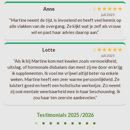
ik
★
★
★
★
★
Anne
5
eel
juli 2025
“Martine neemt de tijd, is invoelend en heeft veel kennis op
gen
alle vlakken van de overgang. Ze kijkt wat je zelf als vrouw
wil en past haar advies daarop aan.”
★
★
★
★
★
Lotte
n
5
juli 2025
“Als ik bij Martine kom met kwalen zoals vermoeidheid,
uitslag, of hormonale disbalans dan meet zij me door en krijg
ik supplementen. Ik voel me vrijwel altijd beter na enkele
weken. Martine heeft een zeer warme persoonlijkheid. Ze
luistert goed en heeft een holistische werkwijze. Zo neemt
zij ook mentale weerbaarheid mee in haar beschouwing. Ik
zou haar ten zeerste aanbevelen.”
Testimonials 2025 /2026