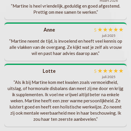
maart 2026
“Martine is heel vriendelijk, geduldig en goed afgestemd.
te
Prettig om mee samen te werken.”
ft
ik
★
★
★
★
★
Anne
5
eel
juli 2025
“Martine neemt de tijd, is invoelend en heeft veel kennis op
gen
alle vlakken van de overgang. Ze kijkt wat je zelf als vrouw
wil en past haar advies daarop aan.”
★
★
★
★
★
Lotte
n
5
juli 2025
“Als ik bij Martine kom met kwalen zoals vermoeidheid,
uitslag, of hormonale disbalans dan meet zij me door en krijg
ik supplementen. Ik voel me vrijwel altijd beter na enkele
weken. Martine heeft een zeer warme persoonlijkheid. Ze
luistert goed en heeft een holistische werkwijze. Zo neemt
zij ook mentale weerbaarheid mee in haar beschouwing. Ik
zou haar ten zeerste aanbevelen.”