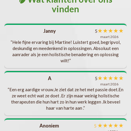
vinden
met
★
★
★
★
★
Janny
5
l
maart 2026
als
“Hele fijne ervaring bij Martine! Luistert goed, begripvol,
deskundig en meedenkend in oplossingen. Absoluut een
aanrader als je een holistische benadering en oplossing
t
wilt!”
ks
b
★
★
★
★
★
A
5
s
maart 2026
“Een erg aardige vrouw.Je ziet dat ze het met passie doet.En
.
ze weet echt wat ze doet .Er zijn maar weinig holistische
t
v
therapeuten die hun hart zo in hun werk leggen .Ik beveel
haar van harte aan .”
ng
en.
★
★
★
★
★
Anoniem
5