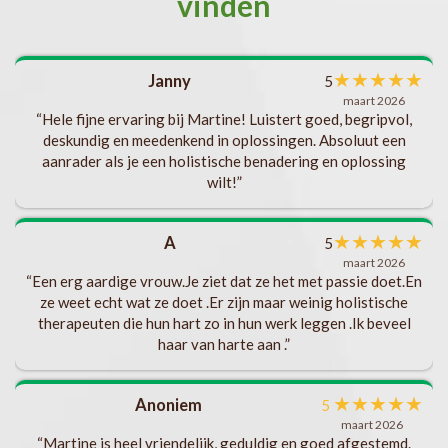
vinden
met
★
★
★
★
★
Janny
5
l
maart 2026
als
“Hele fijne ervaring bij Martine! Luistert goed, begripvol,
deskundig en meedenkend in oplossingen. Absoluut een
aanrader als je een holistische benadering en oplossing
t
wilt!”
ks
b
★
★
★
★
★
A
5
s
maart 2026
“Een erg aardige vrouw.Je ziet dat ze het met passie doet.En
.
ze weet echt wat ze doet .Er zijn maar weinig holistische
t
v
therapeuten die hun hart zo in hun werk leggen .Ik beveel
haar van harte aan .”
ng
en.
★
★
★
★
★
Anoniem
5
maart 2026
“Martine is heel vriendelijk, geduldig en goed afgestemd.