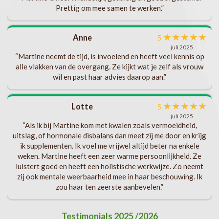
te
Prettig om mee samen te werken.”
ft
ik
★
★
★
★
★
Anne
5
eel
juli 2025
“Martine neemt de tijd, is invoelend en heeft veel kennis op
gen
alle vlakken van de overgang. Ze kijkt wat je zelf als vrouw
wil en past haar advies daarop aan.”
★
★
★
★
★
Lotte
n
5
juli 2025
“Als ik bij Martine kom met kwalen zoals vermoeidheid,
uitslag, of hormonale disbalans dan meet zij me door en krijg
ik supplementen. Ik voel me vrijwel altijd beter na enkele
weken. Martine heeft een zeer warme persoonlijkheid. Ze
luistert goed en heeft een holistische werkwijze. Zo neemt
zij ook mentale weerbaarheid mee in haar beschouwing. Ik
zou haar ten zeerste aanbevelen.”
Testimonials 2025 /2026