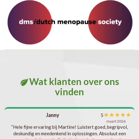
Wat klanten over ons
vinden
met
★
★
★
★
★
Janny
5
l
maart 2026
als
“Hele fijne ervaring bij Martine! Luistert goed, begripvol,
deskundig en meedenkend in oplossingen. Absoluut een