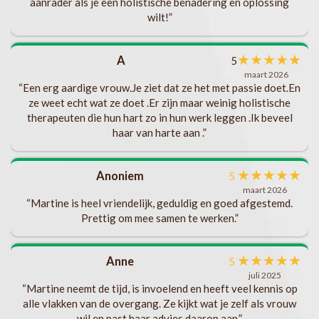
aanrader als je een holistische benadering en oplossing
t
wilt!”
ks
b
★
★
★
★
★
A
5
s
maart 2026
“Een erg aardige vrouw.Je ziet dat ze het met passie doet.En
.
ze weet echt wat ze doet .Er zijn maar weinig holistische
t
v
therapeuten die hun hart zo in hun werk leggen .Ik beveel
haar van harte aan .”
ng
en.
★
★
★
★
★
Anoniem
5
maart 2026
“Martine is heel vriendelijk, geduldig en goed afgestemd.
te
Prettig om mee samen te werken.”
ft
ik
★
★
★
★
★
Anne
5
eel
juli 2025
“Martine neemt de tijd, is invoelend en heeft veel kennis op
gen
alle vlakken van de overgang. Ze kijkt wat je zelf als vrouw
wil en past haar advies daarop aan.”