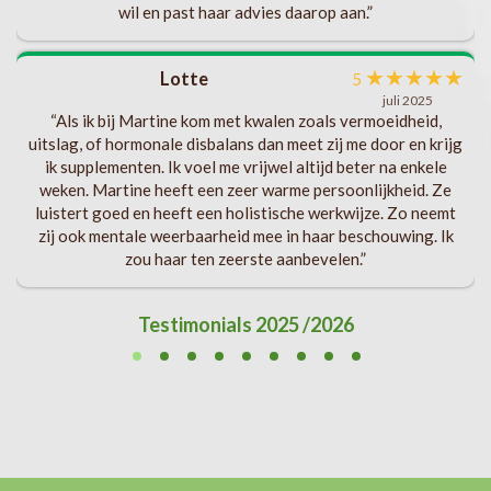
wil en past haar advies daarop aan.”
★
★
★
★
★
Lotte
n
5
juli 2025
“Als ik bij Martine kom met kwalen zoals vermoeidheid,
uitslag, of hormonale disbalans dan meet zij me door en krijg
ik supplementen. Ik voel me vrijwel altijd beter na enkele
weken. Martine heeft een zeer warme persoonlijkheid. Ze
luistert goed en heeft een holistische werkwijze. Zo neemt
zij ook mentale weerbaarheid mee in haar beschouwing. Ik
zou haar ten zeerste aanbevelen.”
Testimonials 2025 /2026