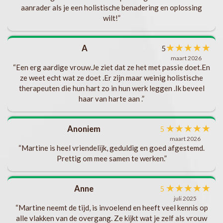
aanrader als je een holistische benadering en oplossing
t
wilt!”
ks
b
★
★
★
★
★
A
5
s
maart 2026
“Een erg aardige vrouw.Je ziet dat ze het met passie doet.En
.
ze weet echt wat ze doet .Er zijn maar weinig holistische
t
v
therapeuten die hun hart zo in hun werk leggen .Ik beveel
haar van harte aan .”
ng
en.
★
★
★
★
★
Anoniem
5
maart 2026
“Martine is heel vriendelijk, geduldig en goed afgestemd.
te
Prettig om mee samen te werken.”
ft
ik
★
★
★
★
★
Anne
5
eel
juli 2025
“Martine neemt de tijd, is invoelend en heeft veel kennis op
gen
alle vlakken van de overgang. Ze kijkt wat je zelf als vrouw