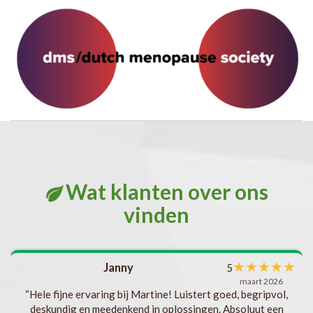
Wat klanten over ons
vinden
met
★
★
★
★
★
Janny
5
l
maart 2026
als
“Hele fijne ervaring bij Martine! Luistert goed, begripvol,
deskundig en meedenkend in oplossingen. Absoluut een