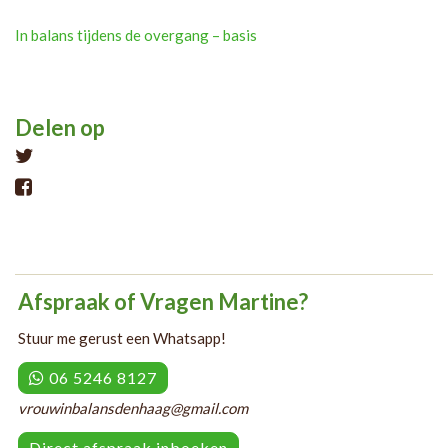
Post
In balans tijdens de overgang – basis
navigation
Delen op
Tweet
Afspraak of Vragen Martine?
Stuur me gerust een Whatsapp!
06 5246 8127
vrouwinbalansdenhaag@gmail.com
Direct afspraak inboeken