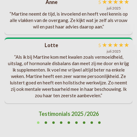
★
★
★
★
★
Anne
5
eel
juli 2025
“Martine neemt de tijd, is invoelend en heeft veel kennis op
gen
alle vlakken van de overgang. Ze kijkt wat je zelf als vrouw
wil en past haar advies daarop aan.”
★
★
★
★
★
Lotte
n
5
juli 2025
“Als ik bij Martine kom met kwalen zoals vermoeidheid,
uitslag, of hormonale disbalans dan meet zij me door en krijg
ik supplementen. Ik voel me vrijwel altijd beter na enkele
weken. Martine heeft een zeer warme persoonlijkheid. Ze
luistert goed en heeft een holistische werkwijze. Zo neemt
zij ook mentale weerbaarheid mee in haar beschouwing. Ik
zou haar ten zeerste aanbevelen.”
Testimonials 2025 /2026