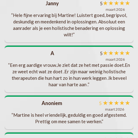
★
★
★
★
★
Janny
5
l
maart 2026
als
“Hele fijne ervaring bij Martine! Luistert goed, begripvol,
deskundig en meedenkend in oplossingen. Absoluut een
aanrader als je een holistische benadering en oplossing
t
wilt!”
ks
b
★
★
★
★
★
A
5
s
maart 2026
“Een erg aardige vrouw.Je ziet dat ze het met passie doet.En
.
ze weet echt wat ze doet .Er zijn maar weinig holistische
t
v
therapeuten die hun hart zo in hun werk leggen .Ik beveel
haar van harte aan .”
ng
en.
★
★
★
★
★
Anoniem
5
maart 2026
“Martine is heel vriendelijk, geduldig en goed afgestemd.
te
Prettig om mee samen te werken.”
ft
ik