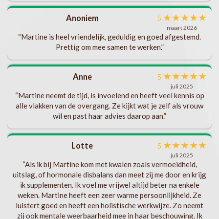
en.
★
★
★
★
★
Anoniem
5
maart 2026
“Martine is heel vriendelijk, geduldig en goed afgestemd.
te
Prettig om mee samen te werken.”
ft
ik
★
★
★
★
★
Anne
5
eel
juli 2025
“Martine neemt de tijd, is invoelend en heeft veel kennis op
gen
alle vlakken van de overgang. Ze kijkt wat je zelf als vrouw
wil en past haar advies daarop aan.”
★
★
★
★
★
Lotte
n
5
juli 2025
“Als ik bij Martine kom met kwalen zoals vermoeidheid,
uitslag, of hormonale disbalans dan meet zij me door en krijg
ik supplementen. Ik voel me vrijwel altijd beter na enkele
weken. Martine heeft een zeer warme persoonlijkheid. Ze
luistert goed en heeft een holistische werkwijze. Zo neemt
zij ook mentale weerbaarheid mee in haar beschouwing. Ik