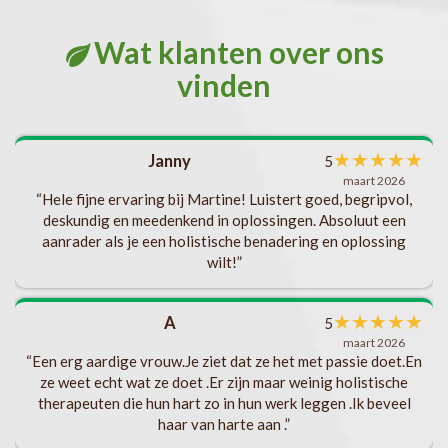
Wat klanten over ons
vinden
met
★
★
★
★
★
Janny
5
l
maart 2026
als
“Hele fijne ervaring bij Martine! Luistert goed, begripvol,
deskundig en meedenkend in oplossingen. Absoluut een
aanrader als je een holistische benadering en oplossing
t
wilt!”
ks
b
★
★
★
★
★
A
5
s
maart 2026
“Een erg aardige vrouw.Je ziet dat ze het met passie doet.En
.
ze weet echt wat ze doet .Er zijn maar weinig holistische
t
v
therapeuten die hun hart zo in hun werk leggen .Ik beveel
haar van harte aan .”
ng